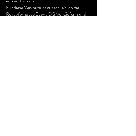
verkauft werden.
Für diese Verkäufe ist ausschließlich die
Readyforhouse Event OG Verkäuferin und
Vertragspartnerin.
b) Vertragsschluss
Der Kaufvertrag kommt durch Bestellung des
Kunden und Bestellbestätigung des Hosts
zustande. Die Darstellung der Produkte im
Online-Shop stellt kein rechtlich bindendes
Angebot dar, sondern eine unverbindliche
Aufforderung zur Abgabe eines Angebots.
c) Preise & Zahlung
Zahlungen erfolgen über die im Bestellprozess
angebotenen Zahlungsmethoden.
d) Lieferung & Versandkosten
Die Versandkosten werden im Bestellprozess
ausgewiesen.
Lieferungen erfolgen ausschließlich an die