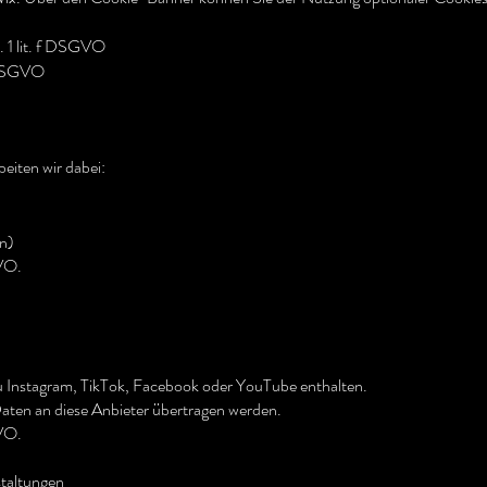
. 1 lit. f DSGVO
a DSGVO
beiten wir dabei:
n)
GVO.
u Instagram, TikTok, Facebook oder YouTube enthalten.
ten an diese Anbieter übertragen werden.
GVO.
taltungen