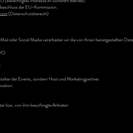
VO (berechtigtes Interesse an sicherem Betrieb).
tsbeschluss der EU-Kommission.
.com
(Datenschutzbereich)
il oder Social Media verarbeiten wir die von Ihnen bereitgestellten Dat
GVO.
)
talter der Events, sondern Host und Marketingpartner.
ocation.
ter bzw. von ihm beauftragte Anbieter: