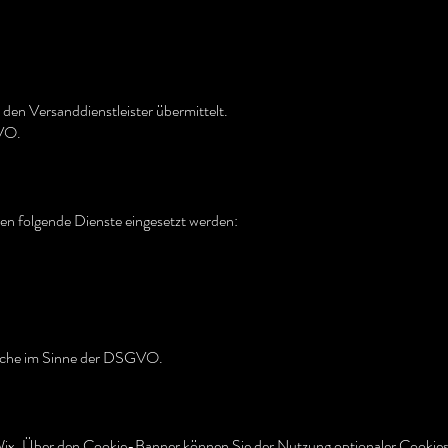
den Versanddienstleister übermittelt.
GVO.
n folgende Dienste eingesetzt werden:
liche im Sinne der DSGVO.
ix. Über den Cookie-Banner können Sie der Nutzung optionaler Cookies 